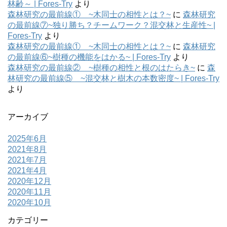
林齢～ | Fores-Try
より
森林研究の最前線① ~木同士の相性とは？~
に
森林研究
の最前線⑦~独り勝ち？チームワーク？混交林と生産性~ |
Fores-Try
より
森林研究の最前線① ~木同士の相性とは？~
に
森林研究
の最前線⑥~樹種の機能をはかる~ | Fores-Try
より
森林研究の最前線② ~樹種の相性と根のはたらき~
に
森
林研究の最前線⑤ ~混交林と樹木の本数密度~ | Fores-Try
より
アーカイブ
2025年6月
2021年8月
2021年7月
2021年4月
2020年12月
2020年11月
2020年10月
カテゴリー