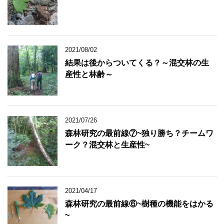
2021/08/02
結果は後からついてくる？～混交林の生
産性と林齢～
2021/07/26
森林研究の最前線⑦~独り勝ち？チームワ
ーク？混交林と生産性~
2021/04/17
森林研究の最前線⑥~樹種の機能をはかる
~