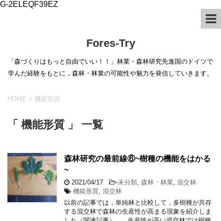
G-2ELEQF39EZ
Fores-Try
「森づくりはもっと自由でいい！！」林業・森林研究先進国のドイツで
学んだ経験をもとに，森林・林業の可能性や魅力を発信していきます。
HOME
>
機能形質
「 機能形質 」 一覧
森林研究の最前線⑥~樹種の機能をはかる
~
2021/04/17
-
未分類
,
森林・林業
,
混交林
機能形質
,
混交林
以前の記事では，単純林と比較して，多樹種が共存
する混交林で森林の生産性が高まる現象を紹介しま
した（関連記事）。 生産性が高い混交林では樹種