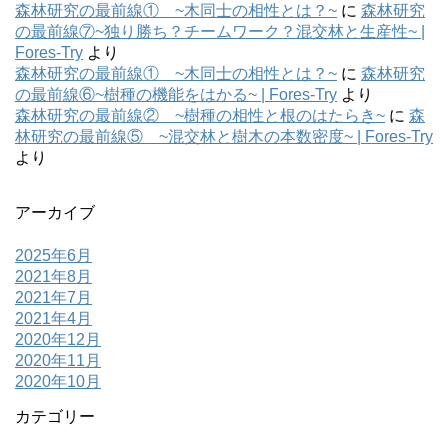
森林研究の最前線① ~木同士の相性とは？~
に
森林研究
の最前線⑦~独り勝ち？チームワーク？混交林と生産性~ |
Fores-Try
より
森林研究の最前線① ~木同士の相性とは？~
に
森林研究
の最前線⑥~樹種の機能をはかる~ | Fores-Try
より
森林研究の最前線② ~樹種の相性と根のはたらき~
に
森
林研究の最前線⑤ ~混交林と樹木の本数密度~ | Fores-Try
より
アーカイブ
2025年6月
2021年8月
2021年7月
2021年4月
2020年12月
2020年11月
2020年10月
カテゴリー