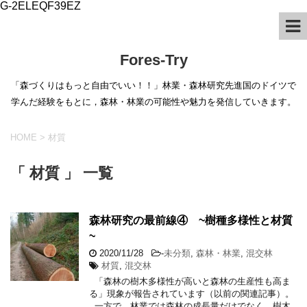
G-2ELEQF39EZ
Fores-Try
「森づくりはもっと自由でいい！！」林業・森林研究先進国のドイツで
学んだ経験をもとに，森林・林業の可能性や魅力を発信していきます。
HOME
>
材質
「 材質 」 一覧
森林研究の最前線④ ~樹種多様性と材質
~
2020/11/28
-
未分類
,
森林・林業
,
混交林
材質
,
混交林
「森林の樹木多様性が高いと森林の生産性も高ま
る」現象が報告されています（以前の関連記事）。
一方で，林業では森林の成長量だけでなく，樹木