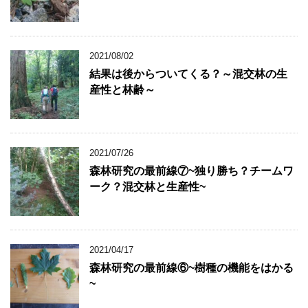
2021/08/02
結果は後からついてくる？～混交林の生
産性と林齢～
2021/07/26
森林研究の最前線⑦~独り勝ち？チームワ
ーク？混交林と生産性~
2021/04/17
森林研究の最前線⑥~樹種の機能をはかる
~